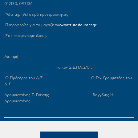
012130, 097136.
*Θα τηρηθεί σειρά προτεραιότητας
Πληροφορίες για το μαγαζί:
www
.
xatzisrestaurant
.
gr
Σας περιμένουμε όλους.
Με τιμή
Για τον Σ.Ε.ΠΑ.ΣΥ.Τ.
Ο Πρόεδρος του Δ.Σ. Ο Γεν. Γραμματέας του
Δ.Σ.
Δραμουντάνης Ζ. Γιάννης Βαγγέλης Η.
Δραμουντάνης