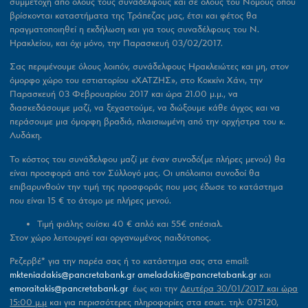
συμμετοχή από όλους τους συναδέλφους και σε όλους του Νομούς όπου
βρίσκονται καταστήματα της Τράπεζας μας, έτσι και φέτος θα
πραγματοποιηθεί η εκδήλωση και για τους συναδέλφους του Ν.
Ηρακλείου, και όχι μόνο, την
Παρασκευή 03/02/2017.
Σας περιμένουμε όλους λοιπόν, συνάδελφους Ηρακλειώτες και μη, στον
όμορφο χώρο του εστιατορίου
«ΧΑΤΖΗΣ»
, στο
Κοκκίνι Χάνι,
την
Παρασκευή 03 Φεβρουαρίου 2017 και ώρα 21.00 μ.μ.,
να
διασκεδάσουμε μαζί, να ξεχαστούμε, να διώξουμε κάθε άγχος και να
περάσουμε μια όμορφη βραδιά, πλαισιωμένη από την ορχήστρα του
κ.
Λυδάκη.
Το κόστος του συνάδελφου μαζί με έναν συνοδό(με πλήρες μενού) θα
είναι προσφορά από τον Σύλλογό μας. Οι υπόλοιποι συνοδοί θα
επιβαρυνθούν την τιμή της προσφοράς που μας έδωσε το κατάστημα
που είναι 15 € το άτομο με πλήρες μενού.
Τιμή φιάλης ουίσκι
40 €
απλό και
55€
σπέσιαλ.
Στον χώρο λειτουργεί και οργανωμένος παιδότοπος.
Ρεζερβέ* για την παρέα σας ή το κατάστημα σας στα email:
mkteniadakis@pancretabank.gr
ameladakis@pancretabank.gr
και
emoraitakis@pancretabank.gr
έως και την
Δευτέρα
30/01/2017 και ώρα
15:00 μ.μ
και για περισσότερες πληροφορίες στα εσωτ. τηλ:
075120,