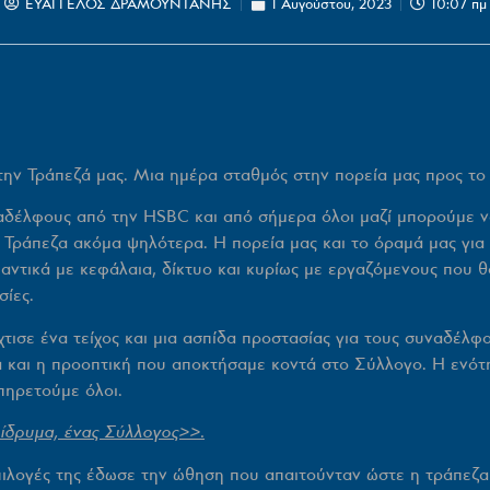
ΕΥΑΓΓΕΛΟΣ ΔΡΑΜΟΥΝΤΑΝΗΣ
1 Αυγούστου, 2023
10:07 πμ
ν Τράπεζά μας. Μια ημέρα σταθμός στην πορεία μας προς το μ
λφους από την ΗSBC και από σήμερα όλοι μαζί μπορούμε να 
 Τράπεζα ακόμα ψηλότερα. Η πορεία μας και το όραμά μας για
αντικά με κεφάλαια, δίκτυο
και κυρίως με εργαζόμενους
που θ
σίες.
ε ένα τείχος και μια ασπίδα προστασίας για τους συναδέλφους
μα και η προοπτική που αποκτήσαμε κοντά στο Σύλλογο. Η ενότ
υπηρετούμε όλοι.
 ίδρυμα, ένας Σύλλογος>>.
επιλογές της έδωσε την ώθηση που απαιτούνταν ώστε η τράπεζα 