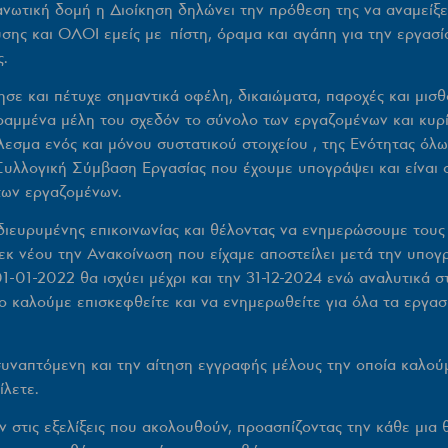
τική δομή η Διοίκηση δηλώνει την πρόθεση της να αναμείξει 
υσης και
ΟΛΟΙ
εμείς με πίστη, όραμα και αγάπη για την εργασ
ς.
ε και πέτυχε σημαντικά οφέλη, δικαιώματα, παροχές και μισθο
ραμμένα μέλη του σχεδόν το σύνολο των εργαζομένων και κυρί
λεσμα ενός και μόνου συστατικού στοιχείου , της Ενότητας όλω
Συλλογική Σύμβαση Εργασίας που έχουμε υπογράψει και είναι σε
των εργαζομένων.
ιευρυμένης επικοινωνίας και θέλοντας να ενημερώσουμε τους
εκ νέου την Ανακοίνωση που είχαμε αποστείλει μετά την υπογ
-2022 θα ισχύει μέχρι και την 31-12-2024 ενώ αναλυτικά στοι
ο καλούμε επισκεφθείτε και να ενημερωθείτε για όλα τα εργασ
ναπτόμενη και την αίτηση εγγραφής μέλους την οποία καλούμ
ίλετε.
 στις εξελίξεις που ακολουθούν, προασπίζοντας την κάθε μια