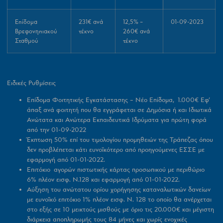
Επίδομα
231€ ανά
12,5% –
01-09-2023
Βρεφονηπιακού
τέκνο
260€ ανά
Σταθμού
τέκνο
Ειδικές Ρυθμίσεις
Επίδομα Φοιτητικής Εγκατάστασης – Νέο Επίδομα, 1.000€ Εφ’
άπαξ ανά φοιτητή που θα εγγράφεται σε Δημόσια ή και Ιδιωτικά
Ανώτατα και Ανώτερα Εκπαιδευτικά Ιδρύματα για πρώτη φορά
από την 01-09-2022
Έκπτωση 50% επί του τιμολογίου προμηθειών της Τράπεζας όπου
δεν προβλέπεται κάτι ευνοϊκότερο από προηγούμενες ΕΣΣΕ με
εφαρμογή από 01-01-2022.
Επιτόκιο αγορών πιστωτικής κάρτας προσωπικού με περιθώριο
6% πλέον εισφ. Ν.128 και εφαρμογή από 01-01-2022.
Αύξηση του ανώτατου ορίου χορήγησης καταναλωτικών δανείων
με ευνοϊκό επιτόκιο 1% πλέον εισφ. Ν. 128 το οποίο θα ανέρχεται
στο εξής σε 10 μεικτούς μισθούς με όριο τις 20.000€ και μέγιστη
διάρκεια αποπληρωμής τους 84 μήνες και χωρίς ενοχικές