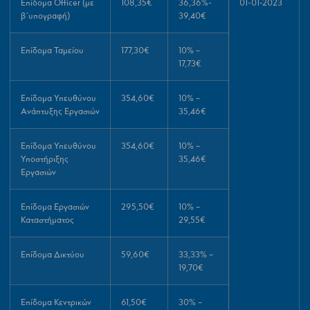
Επίδομα Officer (με
108,35€
36,36%-
01-01-2023
β΄υπογραφή)
39,40€
Επίδομα Ταμείου
177,30€
10% –
17,73€
Επίδομα Υπευθύνου
354,60€
10% –
Ανάπτυξης Εργασιών
35,46€
Επίδομα Υπευθύνου
354,60€
10% –
Υποστήριξης
35,46€
Εργασιών
Επίδομα Εργασιών
295,50€
10% –
Καταστήματος
29,55€
Επίδομα Δικτύου
59,60€
33,33% –
19,70€
Επίδομα Κεντρικών
61,50€
30% –