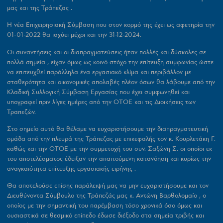
μας και της Τράπεζας .
Η νέα Επιχειρησιακή Σύμβαση που στον κορμό της έχει ως αφετηρία την
01-01-2022 θα ισχύει μέχρι και την 31-12-2024.
Οι συναντήσεις και οι διαπραγματεύσεις ήταν πολλές και δύσκολες σε
πολλά σημεία , είχαν όμως ως κοινό στόχο την επίτευξη συμφωνίας ώστε
να επιτευχθεί παράλληλα ένα εργασιακό κλίμα και περιβάλλον με
σταθερότητα και οικονομικές απολαβές πλέον όσων θα λάβουμε από την
Κλαδική Συλλογική Σύμβαση Εργασίας που έχει συμφωνηθεί και
υπογραφεί πριν λίγες ημέρες από την ΟΤΟΕ και τις Διοικήσεις των
Τραπεζών.
Στο σημείο αυτό θα θέλαμε να ευχαριστήσουμε την διαπραγματευτική
ομάδα από την πλευρά της Τράπεζας με επικεφαλής τον κ. Κουρλετάκη Γ.
καθώς και την ΟΤΟΕ με την συμμετοχή του συν. Σαξώνη Σ. οι οποίοι εκ
του αποτελέσματος έδειξαν την απαιτούμενη κατανόηση και κυρίως την
αναγκαιότητα επίτευξης εργασιακής ειρήνης .
Θα αποτελούσε επίσης παράλειψή μας να μην ευχαριστήσουμε και τον
Διευθύνοντα Σύμβουλο της Τράπεζάς μας κ. Αντώνη Βαρθολομαίο , ο
οποίος με την σημαντική του παρέμβαση τόσο χρονικά όσο όμως και
ουσιαστικά σε θεσμικό επίπεδο έδωσε διέξοδο στα σημεία τριβής και