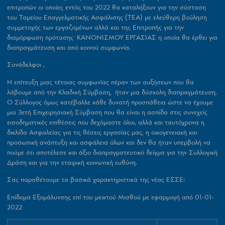
επιτροπών οι οποίες εντός του 2022 θα καταλήξουν για την σύσταση
του
Ταμείου Επαγγελματικής Ασφάλισης (ΤΕΑ)
με ελεύθερη βούληση
συμμετοχής των εργαζομένων αλλά και της Επιτροπής για την
διαμόρφωση πρότασης
ΚΑΝΟΝΙΣΜΟΥ ΕΡΓΑΣΙΑΣ
η οποία θα έρθει για
διαπραγμάτευση και από κοινού συμφωνία.
Συνάδελφοι ,
Η επίτευξη μιας τέτοιας συμφωνίας πέραν των αυξήσεων που θα
λάβουμε από την Κλαδική Σύμβαση, ήταν μια δύσκολη διαπραγμάτευση.
Ο Σύλλογος όμως κατέβαλλε κάθε δυνατή προσπάθεια ώστε να έχουμε
μια 3ετή Επιχειρησιακή Σύμβαση που θα είναι η ασπίδα στις συνεχείς
εισοδηματικές επιθέσεις που δεχόμαστε όλοι, αλλά και ταυτόχρονα η
δικλίδα Ασφαλείας για τις θέσεις εργασίας μας, η οικογενειακή και
προσωπική ανάπτυξη και ασφάλεια όλων και δεν θα ήταν υπερβολή να
πούμε ότι αποτέλεσε και άξιο διαπραγματευτικό δείγμα για την Συλλογική
Δράση και για την εταιρική κοινωνική ευθύνη.
Σας παραθέτουμε τα βασικά χαρακτηριστικά της νέας ΕΣΣΕ:
Επίδομα Εξομάλυνσης επί του μεικτού Μισθού με εφαρμογή από 01-01-
2022