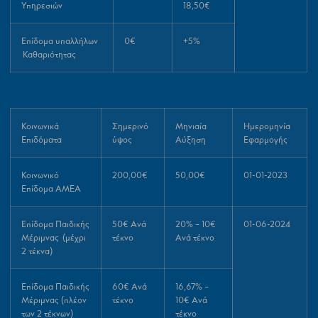
Υπηρεσιών
18,50€
Επίδομα υπαλλήλων
0€
+5%
Καθαριότητας
Κοινωνικά
Σημερινό
Μηνιαία
Ημερομηνία
Επιδόματα
ύψος
Αύξηση
Εφαρμογής
Κοινωνικό
200,00€
50,00€
01-01-2023
Επίδομα ΑΜΕΑ
Επίδομα Παιδικής
50€ Ανά
20% – 10€
01-06-2024
Μέριμνας (μέχρι
τέκνο
Ανά τέκνο
2 τέκνα)
Επίδομα Παιδικής
60€ Ανά
16,67% –
Μέριμνας (πλέον
τέκνο
10€ Ανά
των 2 τέκνων)
τέκνο