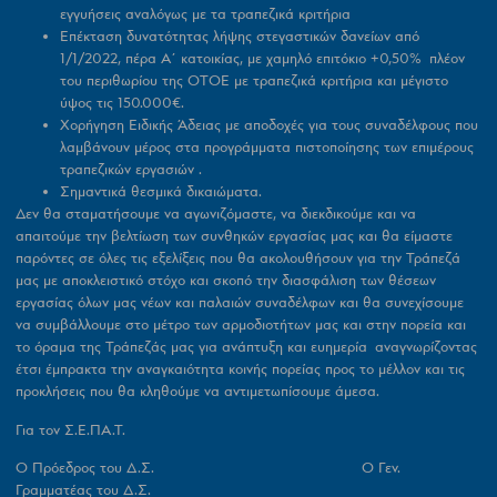
εγγυήσεις αναλόγως με τα τραπεζικά κριτήρια
Επέκταση δυνατότητας λήψης στεγαστικών δανείων από
1/1/2022, πέρα Α΄ κατοικίας, με χαμηλό επιτόκιο +0,50% πλέον
του περιθωρίου της ΟΤΟΕ με τραπεζικά κριτήρια και μέγιστο
ύψος τις 150.000€.
Χορήγηση Ειδικής Άδειας με αποδοχές για τους συναδέλφους που
λαμβάνουν μέρος στα προγράμματα πιστοποίησης των επιμέρους
τραπεζικών εργασιών .
Σημαντικά θεσμικά δικαιώματα.
Δεν θα σταματήσουμε να αγωνιζόμαστε, να διεκδικούμε και να
απαιτούμε την βελτίωση των συνθηκών εργασίας μας και θα είμαστε
παρόντες σε όλες τις εξελίξεις που θα ακολουθήσουν για την Τράπεζά
μας με αποκλειστικό στόχο και σκοπό την διασφάλιση των θέσεων
εργασίας όλων μας νέων και παλαιών συναδέλφων και θα συνεχίσουμε
να συμβάλλουμε στο μέτρο των αρμοδιοτήτων μας και στην πορεία και
το όραμα της Τράπεζάς μας για ανάπτυξη και ευημερία αναγνωρίζοντας
έτσι έμπρακτα την αναγκαιότητα κοινής πορείας προς το μέλλον και τις
προκλήσεις που θα κληθούμε να αντιμετωπίσουμε άμεσα.
Για τον Σ.Ε.ΠΑ.Τ.
Ο Πρόεδρος του Δ.Σ. Ο Γεν.
Γραμματέας του Δ.Σ.