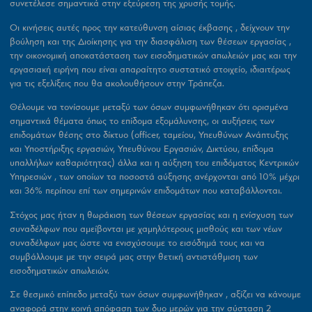
συνετέλεσε σημαντικά στην εξεύρεση της χρυσής τομής.
Οι κινήσεις αυτές προς την κατεύθυνση αίσιας έκβασης , δείχνουν την
βούληση και της Διοίκησης για την διασφάλιση των θέσεων εργασίας ,
την οικονομική αποκατάσταση των εισοδηματικών απωλειών μας και την
εργασιακή ειρήνη που είναι απαραίτητο συστατικό στοιχείο, ιδιαιτέρως
για τις εξελίξεις που θα ακολουθήσουν στην Τράπεζα.
Θέλουμε να τονίσουμε μεταξύ των όσων συμφωνήθηκαν ότι ορισμένα
σημαντικά θέματα όπως
το επίδομα εξομάλυνσης
, οι αυξήσεις των
επιδομάτων θέσης στο δίκτυο (officer, ταμείου, Υπευθύνων Ανάπτυξης
και Υποστήριξης εργασιών, Υπευθύνου Εργασιών, Δικτύου, επίδομα
υπαλλήλων καθαριότητας) άλλα και η αύξηση του επιδόματος Κεντρικών
Υπηρεσιών , των οποίων τα ποσοστά αύξησης ανέρχονται από 10% μέχρι
και 36% περίπου επί των σημερινών επιδομάτων που καταβάλλονται.
Στόχος μας ήταν η θωράκιση των θέσεων εργασίας και η ενίσχυση των
συναδέλφων που αμείβονται με χαμηλότερους μισθούς και των νέων
συναδέλφων μας ώστε να ενισχύσουμε το εισόδημά τους και να
συμβάλλουμε με την σειρά μας στην θετική αντιστάθμιση των
εισοδηματικών απωλειών.
Σε θεσμικό επίπεδο μεταξύ των όσων συμφωνήθηκαν , αξίζει να κάνουμε
αναφορά στην κοινή απόφαση των δυο μερών για την σύσταση 2