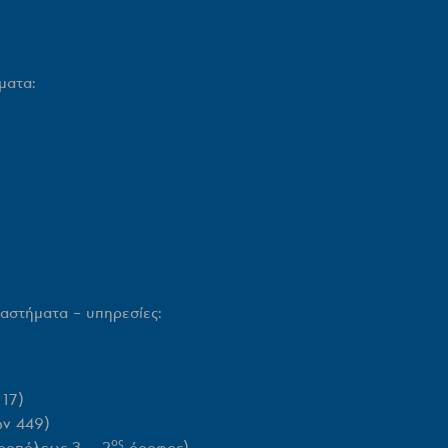
τήματα:
αστήματα – υπηρεσίες:
17)
ν 449)
ος
ροπόλεως 3 – 2
όροφος)