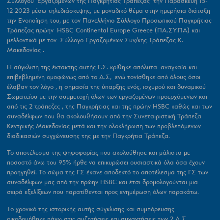
Συλλόγου Εργαζόμενων της Παγκρήτιας Τράπεζας την Παρασκευή 15-
12-2023 μέσω τηλεδιάσκεψης, με μοναδικό θέμα στην ημερήσια διάταξη
την Ενοποίηση του, με τον Πανελλήνιο Σύλλογο Προσωπικού Παγκρήτιας
Τράπεζας πρώην HSBC Continental Europe Greece (ΠΑ.ΣΥ.ΠΑ) και
μελλοντικά με τον Σύλλογο Εργαζομένων Συν/κης Τράπεζας Κ.
Μακεδονίας .
Η σύγκλιση της έκτακτης αυτής Γ.Σ. κρίθηκε απόλυτα αναγκαία και
επιβεβλημένη ομοφώνως από το Δ.Σ, ενώ τονίσθηκε από όλους όσοι
έλαβαν τον λόγο , η σημασία της ύπαρξης ενός, ισχυρού και δυναμικού
Σωματείου με την συμμετοχή όλων των εργαζομένων προερχόμενων και
από τις 2 τράπεζες , της Παγκρήτιας και της πρώην HSBC καθώς και των
συναδέλφων που θα ακολουθήσουν από την Συνεταιριστική Τράπεζα
Κεντρικής Μακεδονίας μετά και την ολοκλήρωση των προβλεπόμενων
διαδικασιών συγχώνευσης της με την Παγκρήτια Τράπεζα.
Το αποτέλεσμα της ψηφοφορίας που ακολούθησε και μάλιστα με
ποσοστό άνω του 95% ήρθε να επικυρώσει ουσιαστικά όλα όσα έχουν
προηγηθεί. Το σώμα της ΓΣ έκανε αποδεκτό το αποτέλεσμα της ΓΣ των
συναδέλφων μας από την πρώην HSBC και έτσι δρομολογούνται μια
σειρά εξελίξεων που παρατίθενται προς ενημέρωση όλων παρακάτω.
Το χρονικό της ιστορικής αυτής σύγκλισης και συμπόρευσης
οικοδομήθηκε πάνω στις συζητήσεις και συναντήσεις των 2 Δ.Σ.