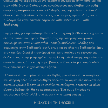
Οφείλουμε να εκφράσουμε ένα τεράστιο ευχαριστώ στην κάθε μια και
στον κάθε έναν από όλους τους εργαζόμενους που έλαβαν την ορθή
απόφαση, δεσμευόμαστε ότι ο Σύλλογός μας παραμένει στο πλευρό
όλων και διαβεβαιώνουμε όλοι εμείς που απαρτίζουμε το Δ.Σ., ότι ο
Σύλλογος θα είναι πάντοτε παρών σε κάθε κάλεσμα και κάθε
διεκδίκηση.
Ευχαριστίες για την πολύτιμη θεσμική και τεχνική βοήθεια που είχαμε σε
όλα τα στάδια που προηγήθηκαν αυτής της ιστορικής συμφωνίας
οφείλουμε και στην Ομοσπονδία Τραπεζοϋπαλλήλων Ελλάδος που
συμμετείχε στην διαδικασία αυτή, όπως και σε όλες τις διαδικασίες όπου
κι αν της έχει ζητηθεί η συνδρομή της και αποτέλεσε το εχέγγυο της
διαδικασίας με την μακροχρόνια εμπειρία της. Αντίστοιχης σημασίας και
αποτελέσματος ήταν και η παρεμβάσεις των νομικών μας συμβούλων
τους οποίους και ευχαριστούμε εξίσου.
Η διαδικασία που πρέπει να ακολουθηθεί, μπορεί να είναι πρωτόγνωρη
και ιστορική αλλά θα ακολουθηθεί απόλυτα το νομικό πλαίσιο ώστε σε
σύντομο χρονικό διάστημα να επέλθει το επιθυμητό αποτέλεσμα αλλά
είμαστε βέβαιοι ότι θα τα καταφέρουμε. Ένα όμως ζητούμε να
κρατήσουμε ΟΛΟΙ ΜΑΣ από αυτήν την ιστορική στιγμή …
Η ΙΣΧΥΣ ΕΝ ΤΗ ΕΝΩΣΕΙ !!!