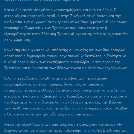
Και οι δύο αυτές αποφάσεις χαρακτηρίζονται και από τα δύο Δ.Σ.
ιστορικές και αποτελούν σταθμό στην Συνδικαλιστική δράση και την
διαδικασία των συγχωνεύσεων τραπεζών ως ίσως η μοναδική περίπτωση
ενοποίησης Σωματείων των Τραπεζών που συγχωνεύτηκαν ή
εξαγοράστηκαν στην Ελληνική Τραπεζική αγορά τις τελευταίες δεκαετίες
στην χώρα μας.
Κοινό σημείο σύγκλισης και απόλυτης συμφωνίας και των δυο πλευρών
αποτέλεσε η δημιουργία ενιαίου εργασιακού καθεστώτος, η Ενότητα και
η κοινή πορεία όλων των εργαζόμενων παράλληλα με την πορεία της
Τράπεζας και η θωράκιση των θέσεων εργασίας όλων των εργαζομένων.
Όλοι οι εργαζόμενοι, σταθήκαμε στο ύψος των περιστάσεων
αναγνωρίζοντας ότι ένας, ισχυρός, δυναμικός και απόλυτα
αντιπροσωπευτικός Σύλλογος θα είναι αυτός που μπορεί να σταθεί πιο
ισχυρά, απέναντι στην Διοίκηση της Τράπεζας, να απαιτεί την εργασιακή
σταθερότητα και την διασφάλιση των θέσεων εργασίας, την βελτίωση
των συνθηκών εργασίας και την αύξηση των οικονομικών μας απολαβών
αλλά και να κάνει την τράπεζά μας ακόμη πιο ισχυρή.
Μετά την ολοκλήρωση των απαιτούμενων εισαγωγικών καταστατικών
διεργασιών και με στόχο την άμεση υλοποίηση της κοινής βούλησης των