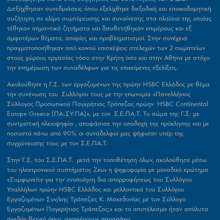
Διεξήχθησαν συνεδριάσεις όπου εξελίχθηκε διεξοδική και εποικοδομητική
συζήτηση σε κλίμα συμπόρευσης και συναίνεσης στα πλαίσια της οποίας
τέθηκαν σημαντικά ζητήματα και διευθετήθηκαν επιμέρους και εξ
αμφοτέρων θέματα, απορίες και προβληματισμοί. Στην συνέχεια
πραγματοποιήθηκαν από κοινού επισκέψεις στελεχών των 2 σωματείων
στους χώρους εργασίας τόσο στην Κρήτη όσο και στην Αθήνα με στόχο
την ενημέρωση των συναδέλφων για τις επικείμενες εξελίξεις.
Ακολούθησε η Γ.Σ. των εργαζομένων της πρώην HSBC Ελλάδος με θέμα
την συνένωση του Συλλόγου τους με την επωνυμία «Πανελλήνιος
Σύλλογος Προσωπικού Παγκρήτιας Τράπεζας πρώην HSBC Continental
Europe Greece (ΠΑ.ΣΥ.ΠΑ)», με τον Σ.Ε.ΠΑ.Τ. Το σώμα της Γ.Σ. με
συντριπτική πλειοψηφία , αποφάσισε την αποδοχή της πρόκλησης και με
ποσοστό πάνω από 90% οι συνάδελφοί μας ψήφισαν υπέρ της
συγχώνευσης τους με τον Σ.Ε.ΠΑ.Τ.
Στην Γ.Σ. του Σ.Ε.ΠΑ.Τ. μετά την τοποθέτηση όλων, ακολούθησε μέσω
του ηλεκτρονικού συστήματος Ζeus η ψηφοφορία με μοναδικό ερώτημα
«Συμφωνείτε για την ενοποίηση δια απορροφήσεως του Συλλόγου
Υπαλλήλων πρώην HSBC Ελλάδος και μελλοντικά του Συλλόγου
Εργαζομένων Συν/κης Τράπεζας Κ. Μακεδονίας με τον Σύλλογο
Εργαζομένων Παγκρήτιας Τράπεζας;»
και το αποτέλεσμα ήταν απόλυτα
σχεδόν θετικό όπως αναφέρουμε παραπάνω.