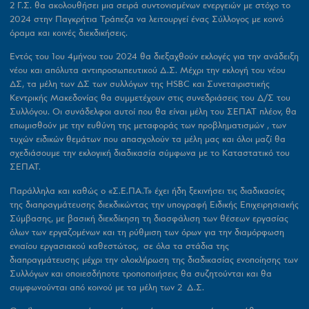
2 Γ.Σ. θα ακολουθήσει μια σειρά συντονισμένων ενεργειών με στόχο το
2024 στην Παγκρήτια Τράπεζα να λειτουργεί ένας Σύλλογος με κοινό
όραμα και κοινές διεκδικήσεις.
Εντός του 1ου 4μήνου του 2024 θα διεξαχθούν εκλογές για την ανάδειξη
νέου και απόλυτα αντιπροσωπευτικού Δ.Σ. Μέχρι την εκλογή του νέου
ΔΣ, τα μέλη των ΔΣ των συλλόγων της HSBC και Συνεταιριστικής
Κεντρικής Μακεδονίας θα συμμετέχουν στις συνεδριάσεις του Δ/Σ του
Συλλόγου. Οι συνάδελφοι αυτοί που θα είναι μέλη του ΣΕΠΑΤ πλέον, θα
επωμισθούν με την ευθύνη της μεταφοράς των προβληματισμών , των
τυχών ειδικών θεμάτων που απασχολούν τα μέλη μας και όλοι μαζί θα
σχεδιάσουμε την εκλογική διαδικασία σύμφωνα με το Καταστατικό του
ΣΕΠΑΤ.
Παράλληλα και καθώς ο «Σ.Ε.ΠΑ.Τ» έχει ήδη ξεκινήσει τις διαδικασίες
της διαπραγμάτευσης διεκδικώντας την υπογραφή Ειδικής Επιχειρησιακής
Σύμβασης, με βασική διεκδίκηση τη διασφάλιση των θέσεων εργασίας
όλων των εργαζομένων και τη ρύθμιση των όρων για την διαμόρφωση
ενιαίου εργασιακού καθεστώτος, σε όλα τα στάδια της
διαπραγμάτευσης μέχρι την ολοκλήρωση της διαδικασίας ενοποίησης των
Συλλόγων και οποιεσδήποτε τροποποιήσεις θα συζητούνται και θα
συμφωνούνται από κοινού με τα μέλη των 2 Δ.Σ.