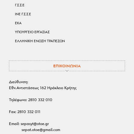
Γ.Σ.Σ.Ε
ΙΝΕ Γ.Σ.Σ.Ε
ΕΚΑ
ΥΠΟΥΡΓΕΙΟ ΕΡΓΑΣΙΑΣ
ΕΛΛΗΝΙΚΗ ΕΝΩΣΗ ΤΡΑΠΕΖΩΝ
ΕΠΙΚΟΙΝΩΝΙΑ
Διεύθυνση:
Εθν.Αντιστάσεως 162 Ηράκλειο Κρήτης
Τηλέφωνο:
2810 332 010
Fax:
2810 332 011
Email:
sepasyt@otoe.gr
sepat.otoe@gmail.com