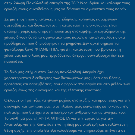
ης
στην 24ωρη Πανελλαδική απεργία της 28
Νοεμβρίου και καλούμε τους
εργαζόμενους συναδέλφους μας να δώσουν το αγωνιστικό τους παρών.
Σε μια εποχή που οι ανάγκες της ελληνικής κοινωνίας παραμένουν
αμετάβλητες και διογκώνονται, η κατάσταση της οικονομίας είναι
στάσιμη, χωρίς καμία ορατή προοπτική ανάκαμψης, οι εργαζόμενοι της
χώρας δίνουν ξανά το αγωνιστικό τους παρών, απαιτώντας λύσεις στα
προβλήματα, που δημιούργησαν τα μνημόνια.Δεν αρκεί σήμερα να
φωνάξουμε ξανά ΦΤΑΝΕΙ ΠΙΑ, γιατί η κατάσταση που βρίσκεται η
χώρα μας και ο λαός μας, εργαζόμενοι, άνεργοι, συνταξιούχοι δεν έχει
παρακάτω.
Το δικό μας στίγμα στην 24ωρη πανελλαδική Απεργία έχει
χαρακτηριστικά διεκδίκησης των δικαιωμάτων μας μέσα από θέσεις,
προτάσεις και παρεμβάσεις, που αφορούν στο παρόν και στο μέλλον των
εργαζομένων, της οικονομίας και της ελληνικής κοινωνίας.
Θέλουμε οι Τράπεζες να γίνουν μοχλός ανάπτυξης και προοπτικής για την
οικονομία και τον τόπο μας, στα πλαίσια μιας κοινωνικής και οικονομικής
πολιτικής, που θα έχει στο επίκεντρο τον άνθρωπο και τις ανάγκες του.
Το σύνθημά μας «ΠΑΝΤΑ ΜΠΡΟΣΤΑ για την Εργασία, για την
Ανάπτυξη, για την Κοινωνία» είναι η δική μας σταθερή και αταλάντευτη
θέση αρχής, την οποία θα εξακολουθούμε να υπηρετούμε απέναντι σε