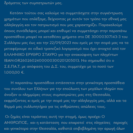
δράματος των συμπατριωτών μας.
Κατόπιν τούτου σας καλούμε να συμμετάσχετε στην συγκέντρωση
χρημάτων που επιλέξαμε, δείχνοντας με αυτόν τον τρόπο την εθνική μας
αλληλεγγύη και τον πατριωτισμό που μας χαρακτηρίζει. Παρακαλούμε
όποιος συνάδελφος μπορεί και επιθυμεί να συμμετάσχει στην παραπάνω
προσπάθεια μπορεί να καταθέσει χρήματα στο
DE 30000307143-3
του
Συλλόγου μας
έως και την 22/09/2023
που εμείς με την σειρά μας να τα
μεταφέρουμε σε ειδικό τραπεζικό λογαριασμό που έχει ανοιχτεί από τον
ΕΛΛΗΝΙΚΟ ΕΡΥΘΡΟ ΣΤΑΥΡΟ
για την ανακούφιση των πληγέντων
IBAN:GR2602602400000300201205013
. Να σημειωθεί ότι ο
Σ.Ε.ΠΑ.Τ. με απόφαση του Δ.Σ. του, συμμετέχει με το ποσό των
1.000,00 €.
Η παραπάνω προσπάθεια εντάσσεται στην γενικότερη προσπάθεια
του συνόλου των Ελλήνων για την επούλωση των μεγάλων πληγών που
άνοιξαν οι πλημμύρες στους συμπατριώτες μας στη Θεσσαλία,
εκφράζοντας κι εμείς με την σειρά μας την αλληλεγγύη μας, αλλά και τα
θερμά μας συλλυπητήρια για τις ανθρώπινες απώλειες τους.
Οι ζημίες είναι τεράστιες αυτή την στιγμή, όμως προέχει Ο
ΑΝΘΡΩΠΟΣ, και η κατάσταση που επικρατεί στις πληγείσες περιοχές
και γενικότερα στην Θεσσαλία, καθιστά επιβεβλημένη την αρωγή όλων