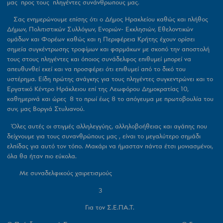
μας προς τους πληγέντες συνάνθρωπους μας.
Σας ενημερώνουμε επίσης ότι ο Δήμος Ηρακλείου καθώς και πλήθος
Δήμων, Πολιτιστικών Συλλόγων, Ενοριών- Εκκλησιών, Εθελοντικών
ομάδων και Φορέων καθώς και η Περιφέρεια Κρήτης έχουν ορίσει
σημεία συγκέντρωσης τροφίμων και φαρμάκων με σκοπό την αποστολή
τους στους πληγέντες και όποιος συνάδελφος επιθυμεί μπορεί να
απευθυνθεί εκεί και να προσφέρει ότι επιθυμεί από το δικό του
υστέρημα. Είδη πρώτης ανάγκης για τους πληγέντες συγκεντρώνει και το
Εργατικό Κέντρο Ηράκλειου επί της Λεωφόρου Δημοκρατίας 10,
καθημερινά και ώρες 8 το πρωί έως 8 το απόγευμα με πρωτοβουλία του
συν, μας Βοργιά Στυλιανού.
Όλες αυτές οι στιγμές αλληλεγγύης, αλληλοβοήθειας και αγάπης που
δείχνουμε για τους συνανθρώπους μας , είναι το μεγαλύτερο σημάδι
ελπίδας για αυτό τον τόπο. Μακάρι να ήμασταν πάντα έτσι μονιασμένοι,
όλα θα ήταν πιο εύκολα.
Με συναδελφικούς χαιρετισμούς
3
Για τον Σ.Ε.ΠΑ.Τ.