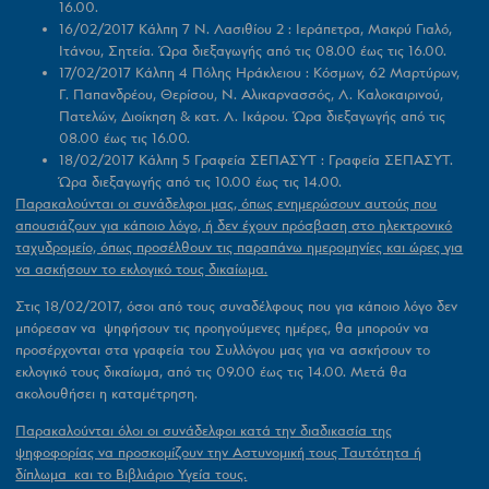
16.00
.
16/02/2017 Κάλπη 7 Ν. Λασιθίου 2 :
Ιεράπετρα, Μακρύ Γιαλό,
Ιτάνου, Σητεία. Ώρα διεξαγωγής από τις 08.00 έως τις 16.00.
17/02/2017 Κάλπη 4 Πόλης Ηράκλειου :
Κόσμων, 62 Μαρτύρων,
Γ. Παπανδρέου, Θερίσου, Ν. Αλικαρνασσός, Λ. Καλοκαιρινού,
Πατελών, Διοίκηση & κατ. Λ. Ικάρου. Ώρα διεξαγωγής από τις
08.00 έως τις 16.00.
18/02/2017 Κάλπη 5 Γραφεία ΣΕΠΑΣΥΤ : Γραφεία ΣΕΠΑΣΥΤ.
Ώρα διεξαγωγής από τις 10.00 έως τις 14.00.
Παρακαλούνται οι συνάδελφοι μας, όπως ενημερώσουν αυτούς που
απουσιάζουν για κάποιο λόγο, ή δεν έχουν πρόσβαση στο ηλεκτρονικό
ταχυδρομείο, όπως προσέλθουν τις παραπάνω ημερομηνίες και ώρες για
να ασκήσουν το εκλογικό τους δικαίωμα.
Στις 18/02/2017, όσοι από τους συναδέλφους που για κάποιο λόγο δεν
μπόρεσαν να ψηφήσουν τις προηγούμενες ημέρες, θα μπορούν να
προσέρχονται στα γραφεία του Συλλόγου μας για να ασκήσουν το
εκλογικό τους δικαίωμα, από τις 09.00 έως τις 14.00. Μετά θα
ακολουθήσει η καταμέτρηση.
Παρακαλούνται όλοι οι συνάδελφοι κατά την διαδικασία της
ψηφοφορίας να προσκομίζουν την Αστυνομική τους Ταυτότητα ή
δίπλωμα και το Βιβλιάριο Υγεία τους.