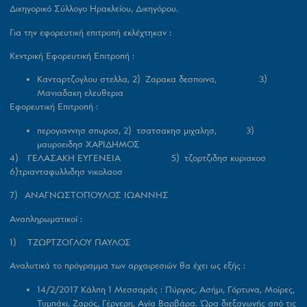
Δικηγορικό Σύλλογο Ηρακλείου, Δικηγόρου.
Για την εφορευτική επιτροπή εκλέχτηκαν :
Κεντρική Εφορευτική Επιτροπή :
Κανταρτζογλου στελλα, 2) Ζαρακα δεσποινα, 3)
Μανιαδακη ελευθερια
Εφορευτική Επιτροπή :
περογιαννησ σπυροσ, 2) τσατσακησ μιχαλησ, 3)
μαυροειδησ ΧΑΡΙΔΗΜΟΣ
4) ΓΕΛΑΣΑΚΗ ΕΥΓΕΝΕΙΑ 5) τζορτζιδησ κυριακοσ
6)τριανταφυλλιδησ νικολαοσ
7) ΑΝΑΓΝΩΣΤΟΠΟΥΛΟΣ ΙΩΑΝΝΗΣ
Αναπληρωματικοί :
1) ΤΖΩΡΤΖΟΓΛΟΥ ΠΑΥΛΟΣ
Αναλυτικά το πρόγραμμα των αρχαιρεσιών θα έχει ως εξής :
14/2/2017 Κάλπη 1 Μεσσαράς :
Πύργος, Ασήμι, Γόρτυνα, Μοίρες,
Τυμπάκι, Ζαρός, Γέργερη, Αγία Βαρβάρα. Ώρα διεξαγωγής από τις