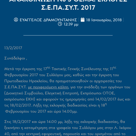
Σ.Ε.ΠΑ.ΣΥ.Τ. 2017
ΕΥΑΓΓΕΛΟΣ ΔΡΑΜΟΥΝΤΑΝΗΣ
18 Ιανουαρίου, 2018
12:39 μμ
13/2/2017
Συνάδελφοι ,
ης
ης
Μετά την έγκριση της 17
Τακτικής Γενικής Συνέλευσης της 11
Φεβρουαρίου 2017 του Συλλόγου μας, καθώς και την έγκριση του
Πρωτοδικείου Ηρακλείου, θα πραγματοποιηθούν οι αρχαιρεσίες του
Σ.Ε.ΠΑ.ΣΥ.Τ.
με περιφερόμενη κάλπη,
για την ανάδειξη των οργάνων του
(Διοικητικό Συμβούλιο, Ελεγκτική Επιτροπή, Εκπρόσωποι ΟΤΟΕ,
εκπρόσωποι ΕΚΗ) και αφορούν τις ημερομηνίες από 14/02/2017 έως και
η
τις 18/02/2017. Λήξη της εκλογικής διαδικασίας είναι η 18
Φεβρουαρίου του 2017 και ώρα 14.00μμ.
Στις 18/2/2017 και ώρα 14.00 μμ, λήξη της εκλογικής διαδικασίας, θα
ξεκινήσει η καταμέτρηση στα γραφεία του Συλλόγου μας στην Λ. Ικάρου
40, από την κεντρική εφορευτική, παρουσία και του ορισμένου από το