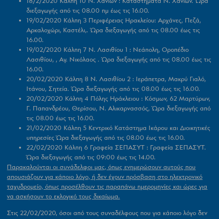
18/2/2020 Κάλπη 10 Ν. Χανίων :
Καταστήματα Ν. Χανίων. Ώρα
διεξαγωγής από τις 08.00 πμ έως τις 16.00.
19/02/2020 Κάλπη 3 Περιφέρειας
Ηρακλείου
: Αρχάνες, Πεζά,
Αρκαλοχώρι, Καστέλι,. Ώρα διεξαγωγής από τις 08.00 έως τις
16.00.
19/02/2020 Κάλπη 7 Ν. Λασιθίου 1 :
Νεάπολη, Οροπέδιο
Λασιθίου, , Αγ. Νικόλαος . Ώρα διεξαγωγής από τις 08.00 έως τις
16.00.
20/02/2020 Κάλπη 8 Ν. Λασιθίου 2 :
Ιεράπετρα, Μακρύ Γιαλό,
Ιτάνου, Σητεία. Ώρα διεξαγωγής από τις 08.00 έως τις 16.00.
20/02/2020 Κάλπη 4 Πόλης Ηράκλειου :
Κόσμων, 62 Μαρτύρων,
Γ. Παπανδρέου, Θερίσου, Ν. Αλικαρνασσός, Ώρα διεξαγωγής από
τις 08.00 έως τις 16.00.
21/02/2020 Κάλπη 5 Κεντρικό Κατάστημα Ικάρου και Διοικητικές
υπηρεσίες
Ώρα διεξαγωγής από τις 08.00 έως τις 16.00.
22/02/2020 Κάλπη 6 Γραφεία ΣΕΠΑΣΥΤ : Γραφεία ΣΕΠΑΣΥΤ.
Ώρα διεξαγωγής από τις 09:00 έως τις 14.00.
Παρακαλούνται οι συνάδελφοι μας, όπως ενημερώσουν αυτούς που
απουσιάζουν για κάποιο λόγο, ή δεν έχουν πρόσβαση στο ηλεκτρονικό
ταχυδρομείο, όπως προσέλθουν τις παραπάνω ημερομηνίες και ώρες για
να ασκήσουν το εκλογικό τους δικαίωμα.
Στις 22/02/2020, όσοι από τους συναδέλφους που για κάποιο λόγο δεν