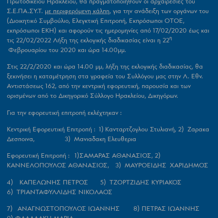
Πρωτοδικείου Ηρακλείου, θα πραγματοποιηθούν οι αρχαιρεσίες του
Σ.Ε.ΠΑ.ΣΥ.Τ.
με περιφερόμενη κάλπη,
για την ανάδειξη των οργάνων του
(Διοικητικό Συμβούλιο, Ελεγκτική Επιτροπή, Εκπρόσωποι ΟΤΟΕ,
εκπρόσωποι ΕΚΗ) και αφορούν τις ημερομηνίες από 17/02/2020 έως και
η
τις 22/02/2022 Λήξη της εκλογικής διαδικασίας είναι η 22
Φεβρουαρίου του 2020 και ώρα 14.00μμ.
Στις 22/2/2020 και ώρα 14.00 μμ, λήξη της εκλογικής διαδικασίας, θα
ξεκινήσει η καταμέτρηση στα γραφεία του Συλλόγου μας στην Λ. Εθν.
Αντιστάσεως 162, από την κεντρική εφορευτική, παρουσία και των
ορισμένων από το Δικηγορικό Σύλλογο Ηρακλείου, Δικηγόρων.
Για την εφορευτική επιτροπή εκλέχτηκαν :
Κεντρική Εφορευτική Επιτροπή : 1)
Κανταρτζογλου Στυλιανή, 2) Ζαρακα
Δεσποινα, 3) Μανιαδακη Ελευθερια
Εφορευτική Επιτροπή : 1)
ΣΑΜΑΡΑΣ ΑΘΑΝΑΣΙΟΣ, 2)
ΚΑΝΝΕΛΟΠΟΥΛΟΣ ΑΘΑΝΑΣΙΟΣ, 3) ΜΑΥΡΟΕΙΔΗΣ ΧΑΡΙΔΗΜΟΣ
4) ΚΑΠΕΛΩΝΗΣ ΠΕΤΡΟΣ 5) ΤΖΟΡΤΖΙΔΗΣ ΚΥΡΙΑΚΟΣ
6) ΤΡΙΑΝΤΑΦΥΛΛΙΔΗΣ ΝΙΚΟΛΑΟΣ
7) ΑΝΑΓΝΩΣΤΟΠΟΥΛΟΣ ΙΩΑΝΝΗΣ 8) ΠΕΤΡΑΣ ΙΩΑΝΝΗΣ