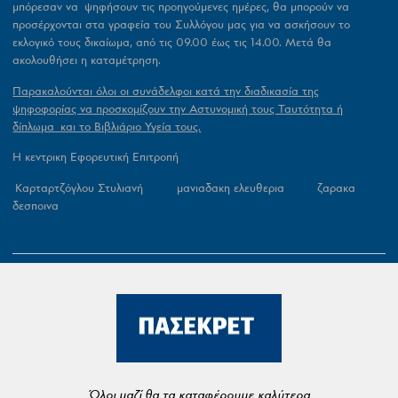
μπόρεσαν να ψηφήσουν τις προηγούμενες ημέρες, θα μπορούν να
προσέρχονται στα γραφεία του Συλλόγου μας για να ασκήσουν το
εκλογικό τους δικαίωμα, από τις 09.00 έως τις 14.00. Μετά θα
ακολουθήσει η καταμέτρηση.
Παρακαλούνται όλοι οι συνάδελφοι κατά την διαδικασία της
ψηφοφορίας να προσκομίζουν την Αστυνομική τους Ταυτότητα ή
δίπλωμα και το Βιβλιάριο Υγεία τους.
Η κεντρικη Εφορευτική Επιτροπή
Καρταρτζόγλου Στυλιανή μανιαδακη ελευθερια ζαρακα
δεσποινα
Όλοι μαζί θα τα καταφέρουμε καλύτερα