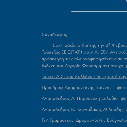
Συνάδελφοι,
η
Στο Ηράκλειο Κρήτης την 2
Φεβρουα
Τράπεζας (Σ.Ε.ΠΑΤ.) στην Λ. Εθν. Αντιστ
πρόσκληση των πλειονοψηφησάντων σε στ
Ιωάννη και Ζαχαρία Φαρσάρη αντίστοιχα,
Το νέο Δ.Σ. του Συλλόγου όπως αυτό συγ
Πρόεδρος: Δραμουντάνης Ιωάννης ψήφοι
Αντιπρόεδρος Α: Πηρουνάκη Ευλαβία ψήφ
Αντιπρόεδρος Β: Κτενιαδάκης Μιλτιάδης 
Γεν. Γραμματέας: Δραμουντάνης Ευάγγελο