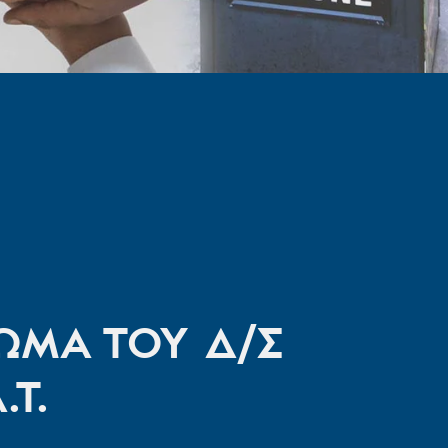
ΩΜΑ ΤΟΥ Δ/Σ
.Τ.