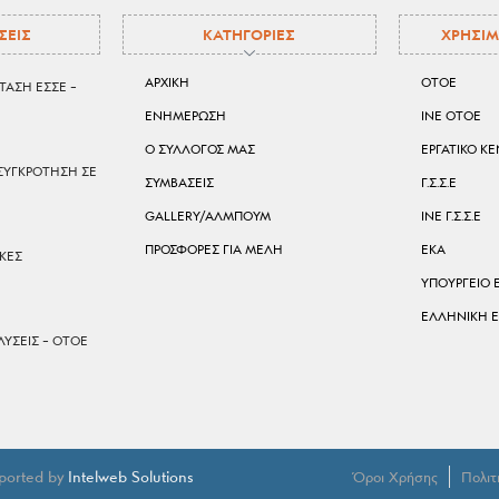
ΣΕΙΣ
ΚΑΤΗΓΟΡΙΕΣ
ΧΡΗΣΙΜ
ΑΡΧΙΚΗ
ΟΤΟΕ
ΤΑΣΗ ΕΣΣΕ –
ΕΝΗΜΕΡΩΣΗ
ΙΝΕ ΟΤΟΕ
Ο ΣΥΛΛΟΓΟΣ ΜΑΣ
ΕΡΓΑΤΙΚΟ Κ
ΣΥΓΚΡΟΤΗΣΗ ΣΕ
ΣΥΜΒΑΣΕΙΣ
Γ.Σ.Σ.Ε
GALLERY/ΑΛΜΠΟΥΜ
ΙΝΕ Γ.Σ.Σ.Ε
ΠΡΟΣΦΟΡΕΣ ΓΙΑ ΜΕΛΗ
ΕΚΑ
ΙΚΕΣ
ΥΠΟΥΡΓΕΙΟ 
ΕΛΛΗΝΙΚΗ 
ΥΣΕΙΣ – ΟΤΟΕ
Όροι Χρήσης
Πολιτ
pported by
Intelweb Solutions