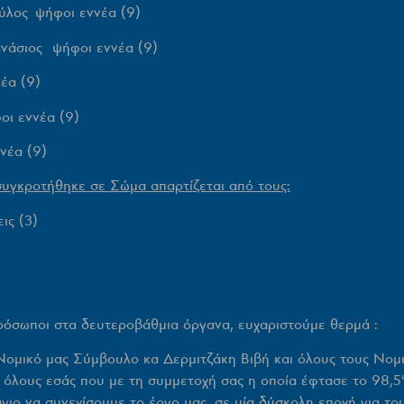
αύλος ψήφοι εννέα (9)
θανάσιος ψήφοι εννέα (9)
έα (9)
 εννέα (9)
νέα (9)
συγκροτήθηκε σε Σώμα απαρτίζεται από τους:
ις (3)
ννης
πρόσωποι στα δευτεροβάθμια όργανα, ευχαριστούμε θερμά :
Νομικό μας Σύμβουλο κα Δερμιτζάκη Βιβή και όλους τους Νομ
ως όλους εσάς που με τη συμμετοχή σας η οποία έφτασε το 98
γιο να συνεχίσουμε το έργο μας, σε μία δύσκολη εποχή για του