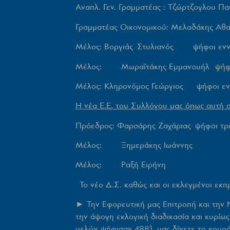
Αναπλ. Γεν. Γραμματέας : Τζώρτζογλου Π
Γραμματέας Οικονομικού: Μελαδάκης Α
Μέλος: Βοργιάς Στυλιανός ψήφοι ενν
Μέλος: Μωραϊτάκης Εμμανουήλ ψήφοι
Mέλος: Κληρονόμος Γεώργιος ψήφοι εν
Η νέα Ε.Ε. του Συλλόγου μας όπως αυτή 
Πρόεδρος: Φαρσάρης Ζαχάριας ψήφοι τρε
Μέλος: Ξημεράκης Ιωά
Μέλος: Ραξή Ειρήνη
Το νέο Δ.Σ. καθώς και οι εκλεγμένοι εκ
► Την Εφορευτική μας Επιτροπή και την 
την άψογη εκλογική διαδικασία και κυρί
μελών ψήφισαν 488), μας δίνετε το κουρά