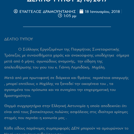
ΕΥΑΓΓΕΛΟΣ ΔΡΑΜΟΥΝΤΑΝΗΣ
18 Ιανουαρίου, 2018
1:05 μμ
ΔΕΛΤΙΟ ΤΥΠΟΥ
Ο Σύλλογος Εργαζομένων της Παγκρήτιας Συνεταιριστικής
Τράπεζας με συναισθήματα χαράς και ανακούφισης υποδέχτηκε σήμερα
μετά από 6 μήνες αγωνιώδους αναμονής, την είδηση της
απελευθέρωσης του γιου του κ. Γιάννη Λεμπιδάκη, Μιχάλη.
Μετά από μια πρωτοφανή σε διάρκεια και θράσος περιπέτεια απαγωγής
, μπορεί επιτέλους ο Μιχάλης να ξαναδεί την οικογένεια του , τα
αγαπημένα του πρόσωπα και να συνεχίσει την επιχειρηματική του
δραστηριότητα.
Θερμά συγχαρητήρια στην Ελληνική Αστυνομία η οποία αποδεικνύει ότι
είναι από τους βασικότερους πυλώνες ασφάλειας στις ιδιαίτερα κρίσιμες
στιγμές που περνάει η κοινωνία μας .
Κάθε είδους παράνομες συμπεριφορές ΔΕΝ μπορούν να αμαυρώνουν το
Νησί μας και τους ανθρώπους του.