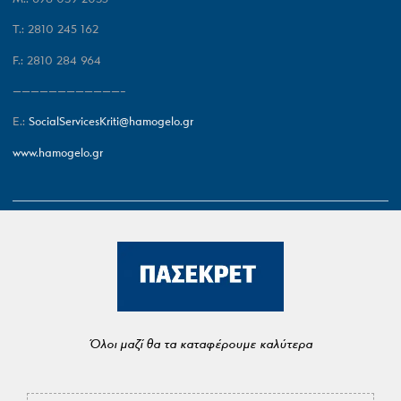
T.: 2810 245 162
F.: 2810 284 964
————————————–
E.:
SocialServicesKriti@hamogelo.gr
www.hamogelo.gr
Όλοι μαζί θα τα καταφέρουμε καλύτερα