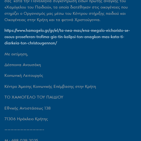
σας κατά την Πανελλήνια συγκέντρωση ειδών πρώτης ανάγκης του
«Χαμόγελου του Παιδιού», τα οποία διατέθηκαν στις οικογένειες που
στηρίζει ο Οργανισμός μας μέσω του Κέντρου στήριξης παιδιού και
Οικογένειας στην Κρήτη και τα φετινά Χριστούγεννα.
https://www.hamogelo.gr/gr/el/ta-nea-mas/ena-megalo-eicharisto-se-
osous-proseferan-trofima-gia-tin-kalipsi-ton-anagkon-mas-kata-ti-
diarkeia-ton-christougennon/
Με εκτίμηση,
Δέσποινα Ανουσάκη
Κοινωνική Λειτουργός
K
έντρο Άμεσης Κοινωνικής Επέμβασης στην Κρήτη
ΤΟ ΧΑΜΟΓΕΛΟ ΤΟΥ ΠΑΙΔΙΟΥ
Εθνικής Αντιστάσεως 138
71306 Ηράκλειο Κρήτης
————————————–
M.: 698 039 2035