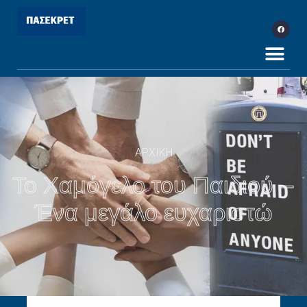
ΑΡΧΙΚΗ
Το Χαμόγελο του Παιδιού –
Ένα μεγάλο ευχαριστώ